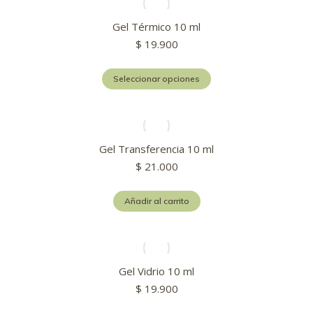
variantes.
Las
Gel Térmico 10 ml
opciones
$
19.900
se
pueden
Este
elegir
Seleccionar opciones
producto
en
tiene
la
múltiples
página
variantes.
de
Las
producto
Gel Transferencia 10 ml
opciones
$
21.000
se
pueden
elegir
Añadir al carrito
en
la
página
de
producto
Gel Vidrio 10 ml
$
19.900