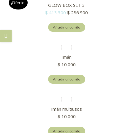
¡Oferta!
GLOW BOX SET 3
El
El
$
413.300
$
286.900
precio
precio
original
actual
Añadir al carrito
era:
es:
$ 413.300.
$ 286.900.
Imán
$
10.000
Añadir al carrito
Imán multiusos
$
10.000
Añadir al carrito