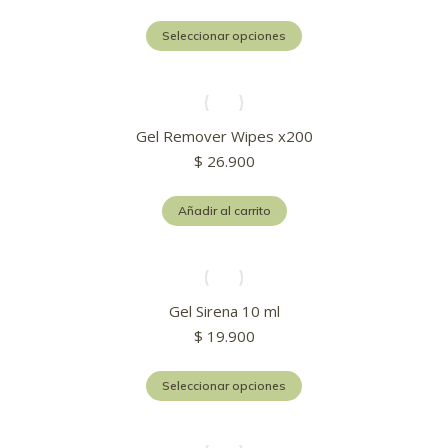
pueden
Este
elegir
Seleccionar opciones
producto
en
tiene
la
múltiples
página
variantes.
de
Las
producto
Gel Remover Wipes x200
opciones
$
26.900
se
pueden
elegir
Añadir al carrito
en
la
página
de
producto
Gel Sirena 10 ml
$
19.900
Este
Seleccionar opciones
producto
tiene
múltiples