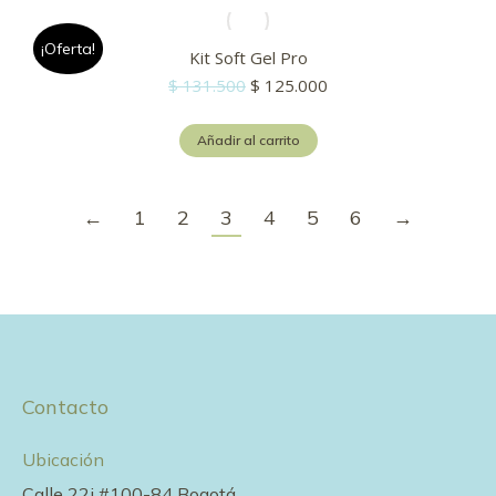
¡Oferta!
Kit Soft Gel Pro
El
El
$
131.500
$
125.000
precio
precio
original
actual
Añadir al carrito
era:
es:
$ 131.500.
$ 125.000.
←
1
2
3
4
5
6
→
Contacto
Ubicación
Calle 22i #100-84 Bogotá