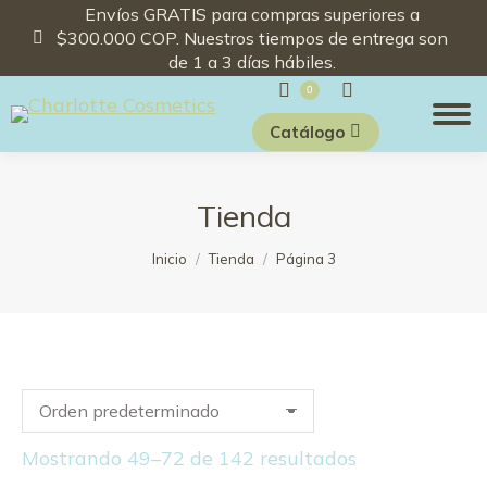
Envíos GRATIS para compras superiores a
$300.000 COP. Nuestros tiempos de entrega son
de 1 a 3 días hábiles.
Buscar:
0
Catálogo
Tienda
Estás aquí:
Inicio
Tienda
Página 3
Mostrando 49–72 de 142 resultados