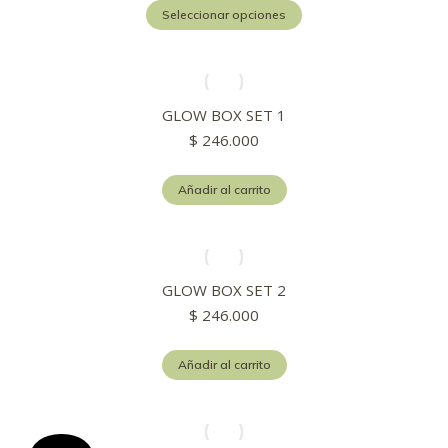
Este
Seleccionar opciones
producto
tiene
múltiples
variantes.
Las
GLOW BOX SET 1
opciones
$
246.000
se
pueden
elegir
Añadir al carrito
en
la
página
de
producto
GLOW BOX SET 2
$
246.000
Añadir al carrito