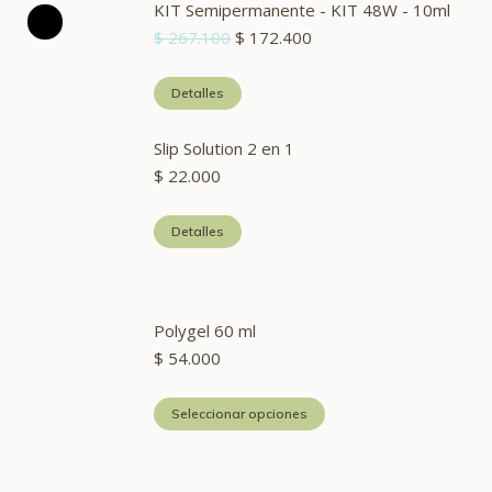
KIT Semipermanente - KIT 48W - 10ml
El
El
$
267.100
$
172.400
precio
precio
original
actual
Detalles
era:
es:
$ 267.100.
$ 172.400.
Slip Solution 2 en 1
$
22.000
Detalles
Polygel 60 ml
$
54.000
Este
Seleccionar opciones
producto
tiene