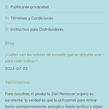
in
in
in
in
in
Política de privacidad
new
new
new
new
new
window
window
window
window
window
Términos y Condiciones
Instructivo para Distribuidores
Blog
¿Cuáles son los colores de esmalte que se debería usar
para cada trabajo?
2022-07-03
Testimonios
e
Para nosotras el producto (Gel Remover wipes) es
Me
excelente, la verdad es que lo utilizamos para retirar
ef
tanto semipermanente, polygel y hasta acrílico y súper
pa