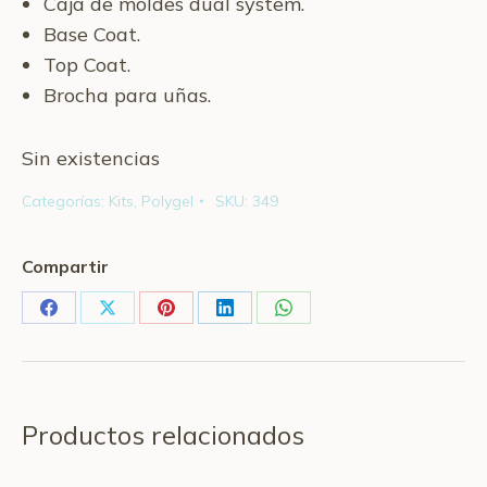
Caja de moldes dual system.
Base Coat.
Top Coat.
Brocha para uñas.
Sin existencias
Categorías:
Kits
,
Polygel
SKU:
349
Compartir
Share
Share
Share
Share
Share
on
on
on
on
on
Facebook
X
Pinterest
LinkedIn
WhatsApp
Productos relacionados