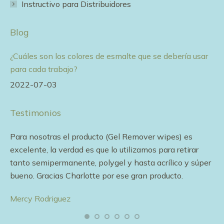
Instructivo para Distribuidores
Blog
¿Cuáles son los colores de esmalte que se debería usar
para cada trabajo?
2022-07-03
Testimonios
e
Para nosotras el producto (Gel Remover wipes) es
Me
excelente, la verdad es que lo utilizamos para retirar
ef
tanto semipermanente, polygel y hasta acrílico y súper
pa
bueno. Gracias Charlotte por ese gran producto.
en
Mercy Rodriguez
Li