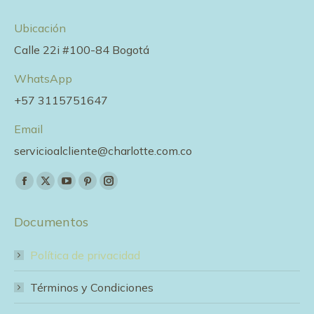
Ubicación
Calle 22i #100-84 Bogotá
WhatsApp
+57 3115751647
Email
servicioalcliente@charlotte.com.co
Encuéntranos en:
Facebook
X
YouTube
Pinterest
Instagram
page
page
page
page
page
Documentos
opens
opens
opens
opens
opens
in
in
in
in
in
Política de privacidad
new
new
new
new
new
window
window
window
window
window
Términos y Condiciones