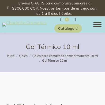
Envíos GRATIS para compras superiores a
$300.000 COP. Nuestros tiempos de entrega son
de 1 a 3 días hábiles.
Buscar:
0
Catálogo
Gel Térmico 10 ml
Estás aquí:
Inicio
Geles
Geles para esmaltado semipermanente 10 ml
Gel Térmico 10 ml