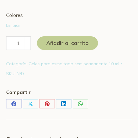
Colores
Limpiar
Gel
Añadir al carrito
Térmico
10
Categoría:
Geles para esmaltado semipermanente 10 ml
ml
SKU:
N/D
cantidad
Compartir
Share
Share
Share
Share
Share
on
on
on
on
on
Facebook
X
Pinterest
LinkedIn
WhatsApp