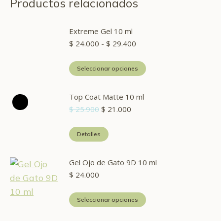
Productos relacionados
Extreme Gel 10 ml
Rango
$
24.000
-
$
29.400
de
precios:
Este
Seleccionar opciones
desde
producto
$ 24.000
hasta
tiene
Top Coat Matte 10 ml
$ 29.400
múltiples
El
El
$
25.900
$
21.000
precio
precio
variantes.
original
actual
Detalles
Las
era:
es:
$ 25.900.
$ 21.000.
opciones
Gel Ojo de Gato 9D 10 ml
se
$
24.000
pueden
elegir
Este
Seleccionar opciones
en
producto
la