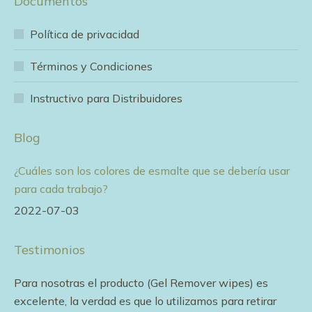
Documentos
opens
opens
opens
opens
opens
in
in
in
in
in
Política de privacidad
new
new
new
new
new
window
window
window
window
window
Términos y Condiciones
Instructivo para Distribuidores
Blog
¿Cuáles son los colores de esmalte que se debería usar
para cada trabajo?
2022-07-03
Testimonios
e
Para nosotras el producto (Gel Remover wipes) es
Me
excelente, la verdad es que lo utilizamos para retirar
ef