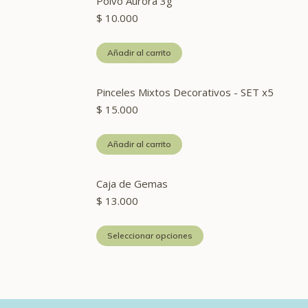
Polvo Aurora 3g
$
10.000
Añadir al carrito
Pinceles Mixtos Decorativos - SET x5
$
15.000
Añadir al carrito
Caja de Gemas
$
13.000
Este
Seleccionar opciones
producto
tiene
múltiples