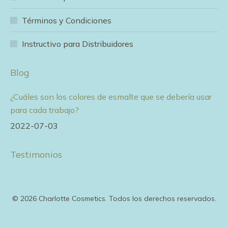
new
new
new
new
new
window
window
window
window
window
Términos y Condiciones
Instructivo para Distribuidores
Blog
¿Cuáles son los colores de esmalte que se debería usar
para cada trabajo?
2022-07-03
Testimonios
© 2026 Charlotte Cosmetics. Todos los derechos reservados.