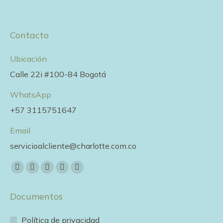
variantes.
Las
opciones
Contacto
se
pueden
Ubicación
elegir
Calle 22i #100-84 Bogotá
en
WhatsApp
la
+57 3115751647
página
de
Email
producto
servicioalcliente@charlotte.com.co
Encuéntranos en:
Facebook
X
YouTube
Pinterest
Instagram
page
page
page
page
page
Documentos
opens
opens
opens
opens
opens
in
in
in
in
in
Política de privacidad