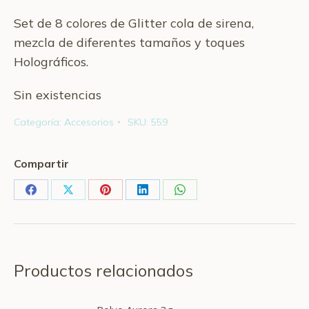
Set de 8 colores de Glitter cola de sirena,
mezcla de diferentes tamaños y toques
Holográficos.
Sin existencias
Categoría:
Accesorios
SKU:
559
Compartir
Share
Share
Share
Share
Share
on
on
on
on
on
Facebook
X
Pinterest
LinkedIn
WhatsApp
Productos relacionados