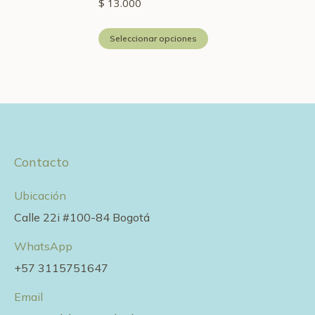
$
13.000
Este
Seleccionar opciones
producto
tiene
múltiples
variantes.
Las
opciones
Contacto
se
pueden
Ubicación
elegir
Calle 22i #100-84 Bogotá
en
WhatsApp
la
+57 3115751647
página
de
Email
producto