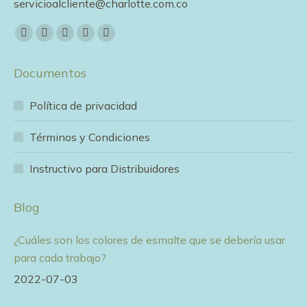
servicioalcliente@charlotte.com.co
Encuéntranos en:
Facebook
X
YouTube
Pinterest
Instagram
page
page
page
page
page
Documentos
opens
opens
opens
opens
opens
in
in
in
in
in
Política de privacidad
new
new
new
new
new
window
window
window
window
window
Términos y Condiciones
Instructivo para Distribuidores
Blog
¿Cuáles son los colores de esmalte que se debería usar
para cada trabajo?
2022-07-03