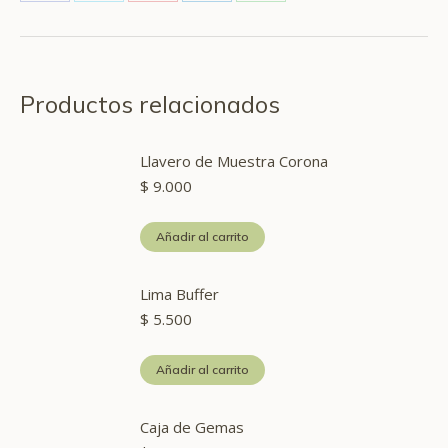
Share
Share
Share
Share
Share
on
on
on
on
on
Facebook
X
Pinterest
LinkedIn
WhatsApp
Productos relacionados
Llavero de Muestra Corona
$
9.000
Añadir al carrito
Lima Buffer
$
5.500
Añadir al carrito
Caja de Gemas