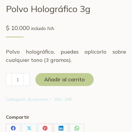
Polvo Holográfico 3g
$
10.000
incluido IVA
Polvo holográfico, puedes aplicarlo sobre
cualquier tono (3 gramos).
Polvo
Añadir al carrito
Holográfico
3g
Categoría:
Accesorios
SKU:
298
cantidad
Compartir