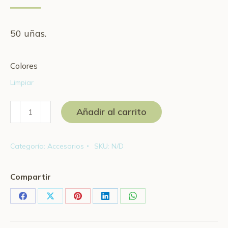
50 uñas.
Colores
Limpiar
Llavero
Añadir al carrito
de
Uñas
Categoría:
Accesorios
SKU:
N/D
Stiletto
cantidad
Compartir
Share
Share
Share
Share
Share
on
on
on
on
on