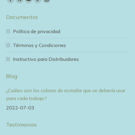
Facebook
X
YouTube
Pinterest
Instagram
page
page
page
page
page
Documentos
opens
opens
opens
opens
opens
in
in
in
in
in
Política de privacidad
new
new
new
new
new
window
window
window
window
window
Términos y Condiciones
Instructivo para Distribuidores
Blog
¿Cuáles son los colores de esmalte que se debería usar
para cada trabajo?
2022-07-03
Testimonios