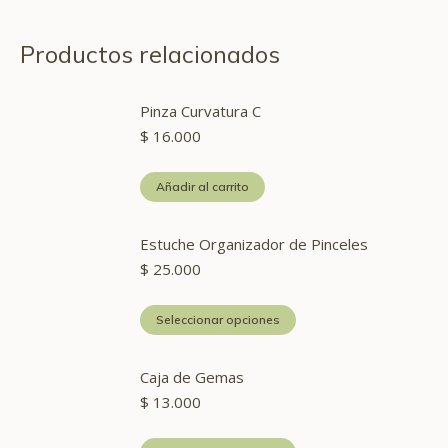
Facebook
X
Pinterest
LinkedIn
WhatsApp
Productos relacionados
Pinza Curvatura C
$
16.000
Añadir al carrito
Estuche Organizador de Pinceles
$
25.000
Este
Seleccionar opciones
producto
tiene
Caja de Gemas
múltiples
$
13.000
variantes.