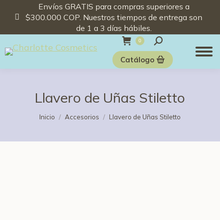
Envíos GRATIS para compras superiores a
$300.000 COP. Nuestros tiempos de entrega son
de 1 a 3 días hábiles.
Buscar:
0
Catálogo
Llavero de Uñas Stiletto
Estás aquí:
Inicio
Accesorios
Llavero de Uñas Stiletto