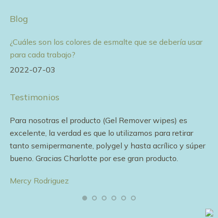
Blog
¿Cuáles son los colores de esmalte que se debería usar
para cada trabajo?
2022-07-03
Testimonios
e
Para nosotras el producto (Gel Remover wipes) es
Me
excelente, la verdad es que lo utilizamos para retirar
ef
tanto semipermanente, polygel y hasta acrílico y súper
pa
bueno. Gracias Charlotte por ese gran producto.
en
Mercy Rodriguez
Li