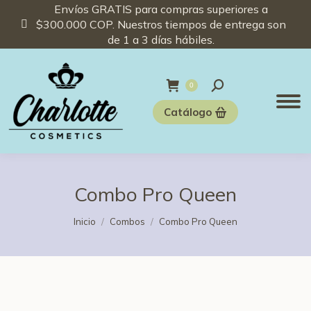
Envíos GRATIS para compras superiores a
$300.000 COP. Nuestros tiempos de entrega son
de 1 a 3 días hábiles.
Buscar:
0
Catálogo
Combo Pro Queen
Estás aquí:
Inicio
Combos
Combo Pro Queen