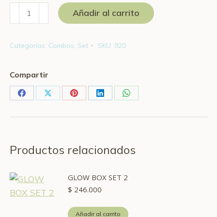
Combo
Añadir al carrito
Pro
Queen
Categorías:
Combos
,
Set
SKU:
920
cantidad
Compartir
Share
Share
Share
Share
Share
on
on
on
on
on
Facebook
X
Pinterest
LinkedIn
WhatsApp
Productos relacionados
GLOW BOX SET 2
$
246.000
Añadir al carrito