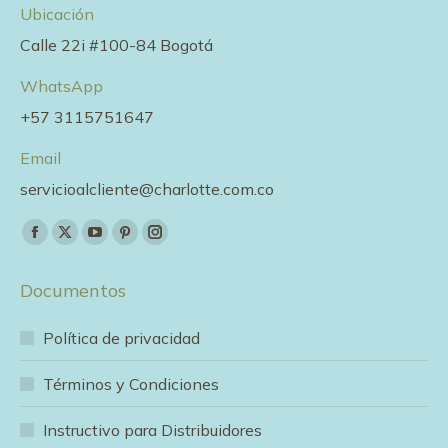
Ubicación
Calle 22i #100-84 Bogotá
WhatsApp
+57 3115751647
Email
servicioalcliente@charlotte.com.co
Encuéntranos en:
Facebook
X
YouTube
Pinterest
Instagram
page
page
page
page
page
Documentos
opens
opens
opens
opens
opens
in
in
in
in
in
Política de privacidad
new
new
new
new
new
window
window
window
window
window
Términos y Condiciones
Instructivo para Distribuidores