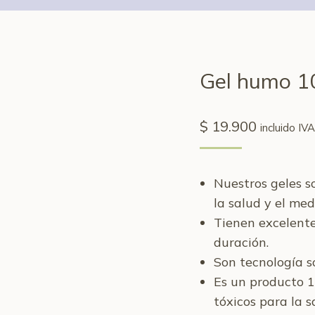
Gel humo 1
$
19.900
incluido IVA
Nuestros geles s
la salud y el me
Tienen excelent
duración.
Son tecnología soa
Es un producto 
tóxicos para la s