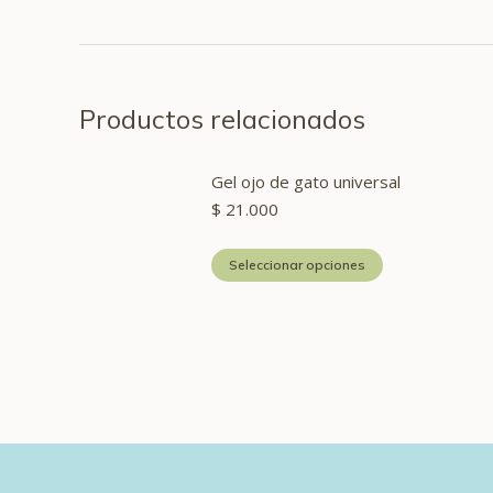
Productos relacionados
Gel ojo de gato universal
$
21.000
Este
Seleccionar opciones
producto
tiene
múltiples
variantes.
Las
opciones
se