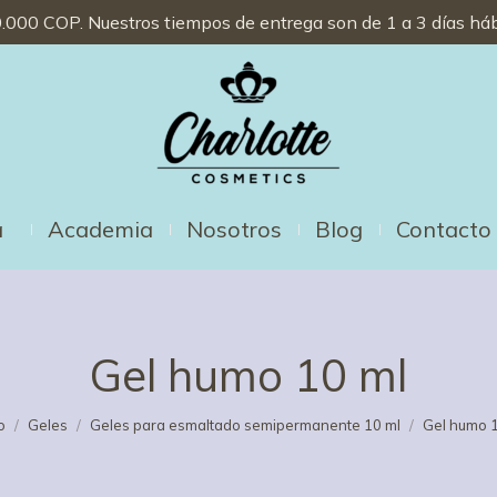
000 COP. Nuestros tiempos de entrega son de 1 a 3 días háb
a
Academia
Nosotros
Blog
Contacto
Gel humo 10 ml
ás aquí:
o
Geles
Geles para esmaltado semipermanente 10 ml
Gel humo 