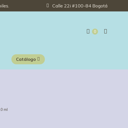
iles.
Calle 22i #100-84 Bogotá
0
Catálogo
10 ml