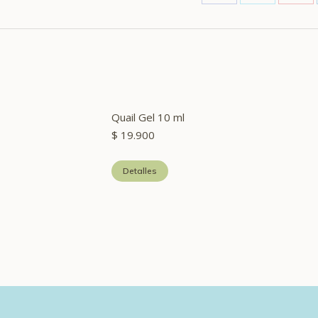
Share
Share
Sha
on
on
on
Facebook
X
Pint
Quail Gel 10 ml
$
19.900
Detalles