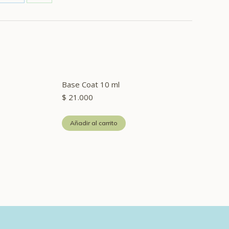
re
Share
Share
on
on
erest
LinkedIn
WhatsApp
Base Coat 10 ml
$
21.000
Añadir al carrito