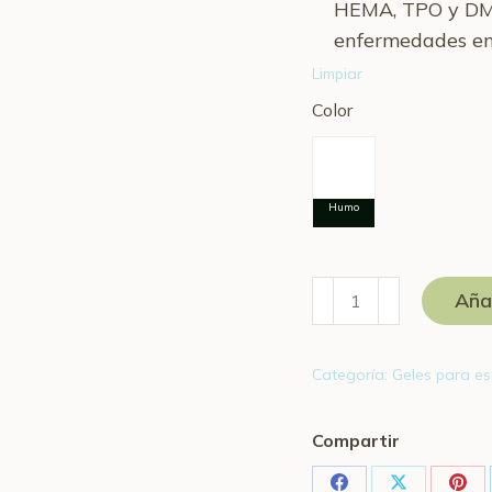
HEMA, TPO y DMPT
enfermedades en 
Limpiar
Color
Gel
Añad
humo
10
Categoría:
Geles para e
ml
cantidad
Compartir